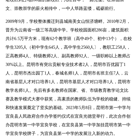
文、崇教崇学的薪火相传中，一中人筚路蓝缕，砥砺前行。
2009年9月，学校整体搬迁到县城南美女山恒济塘畔。2010年2月，
晋升为云南省一级三等高级中学。学校校园面积286亩，建筑面积
共计6.5万平方米，现有62个教学班（高中49个、初中13个），在校
学生3205人（初中学生645人，高中学生2560人〕，教职工258人，
正高教师4人、特级教师2人、副高教师92人、一级职称以上教师占
30%以上。昆明市有突出贡献专业技术者2人，昆明市百优园丁1
人，昆明市杰出园丁1人，春城名师1人，昆明市名班主任7人，云
南省基层人才对口培养1人，昆明市基层人才对口培养1人，昆明市
教学名师1人。先后有多名教师在国家、省、市级教育教学论文比
赛及教学模式大赛中获奖，高素质的教师队伍为学校的稳健、持续
和快速发展奠定了坚实的基础。2023年5月8日，昆明市第一中学与
宜良县人民政府合作办学签约仪式在宜良光德堂举行，此次合作创
办昆明市第一中学宜良学校，在宜良县第一中学加挂昆明市第一中
学宜良学校牌子，为宜良县第一中学的发展注入新的动力。