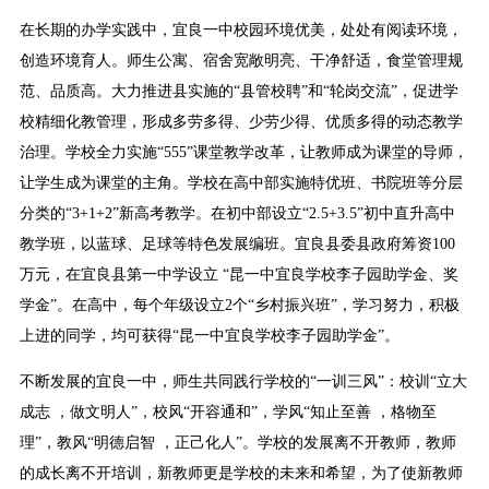
在长期的办学实践中，宜良一中校园环境优美，处处有阅读环境，
创造环境育人。师生公寓、宿舍宽敞明亮、干净舒适，食堂管理规
范、品质高。大力推进县实施的“县管校聘”和“轮岗交流”，促进学
校精细化教管理，形成多劳多得、少劳少得、优质多得的动态教学
治理。学校全力实施“555”课堂教学改革，让教师成为课堂的导师，
让学生成为课堂的主角。学校在高中部实施特优班、书院班等分层
分类的“3+1+2”新高考教学。在初中部设立“2.5+3.5”初中直升高中
教学班，以蓝球、足球等特色发展编班。宜良县委县政府筹资100
万元，在宜良县第一中学设立 “昆一中宜良学校李子园助学金、奖
学金”。在高中，每个年级设立2个“乡村振兴班”，学习努力，积极
上进的同学，均可获得“昆一中宜良学校李子园助学金”。
不断发展的宜良一中，师生共同践行学校的“一训三风”：校训“立大
成志 ，做文明人”，校风“开容通和”，学风“知止至善 ，格物至
理”，教风“明德启智 ，正己化人”。学校的发展离不开教师，教师
的成长离不开培训，新教师更是学校的未来和希望，为了使新教师