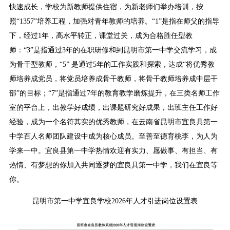
快速成长，学校为新教师提供住宿，为新老师们举办培训，按
照“1357”培养工程，加强对青年教师的培养。“1”是指在师父的指导
下，经过1年，高水平转正，课堂过关，成为合格胜任型教
师：“3”是指通过3年的在职研修和到昆明市第一中学交流学习，成
为骨干型教师，“5” 是通过5年的工作实践和探索，达成“将优秀教
师培养成党员，将党员培养成骨干教师，将骨干教师培养成中层干
部”的目标；“7”是指通过7年的教育教学磨炼提升，在三类名师工作
室的平台上，出教学好成绩，出课题研究好成果，出班主任工作好
经验，成为一个名符其实的优秀教师，在云南省昆明市宜良具第一
中学百人名师团队建设中成为核心成员。至善至德育桃李，为人为
学来一中。宜良县第一中学热情欢迎有实力、愿做事、有担当、有
热情、有梦想的你加入共同逐梦的宜良具第一中学，我们在宜良等
你。
昆明市第一中学宜良学校2026年人才引进岗位设置表