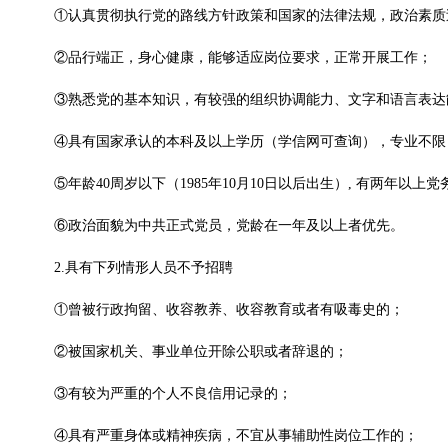
①认真贯彻执行党的路线方针政策和国家的法律法规，政治素质
②品行端正，身心健康，能够适应岗位要求，正常开展工作；
③熟悉党的基本知识，有较强的组织协调能力、文字和语言表达
④具有国家承认的本科及以上学历（学信网可查询），专业不限
⑤年龄40周岁以下（1985年10月10日以后出生）, 有两年以
⑥政治面貌为中共正式党员，党龄在一年及以上者优先。
2.具有下列情形人员不予招聘
①曾被行政拘留、收容教养、收容教育或者有吸毒史的；
②被国家机关、事业单位开除公职或者辞退的；
③有较为严重的个人不良信用记录的；
④具有严重身体或精神疾病，不宜从事辅助性岗位工作的；