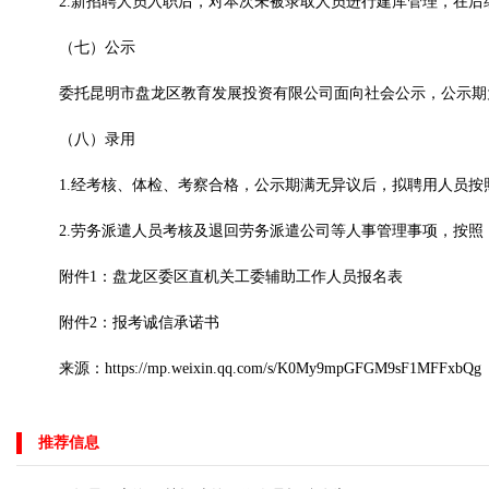
2.新招聘人员入职后，对本次未被录取人员进行建库管理，在
（七）公示
委托昆明市盘龙区教育发展投资有限公司面向社会公示，公示期
（八）录用
1.经考核、体检、考察合格，公示期满无异议后，拟聘用人员
2.劳务派遣人员考核及退回劳务派遣公司等人事管理事项，按
附件1：盘龙区委区直机关工委辅助工作人员报名表
附件2：报考诚信承诺书
来源：https://mp.weixin.qq.com/s/K0My9mpGFGM9sF1MFFxbQg
推荐信息