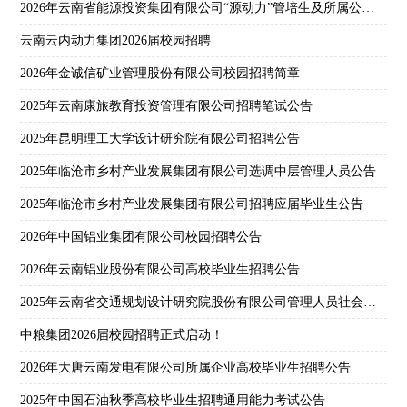
2026年云南省能源投资集团有限公司“源动力”管培生及所属公司校园招聘公告
云南云内动力集团2026届校园招聘
2026年金诚信矿业管理股份有限公司校园招聘简章
2025年云南康旅教育投资管理有限公司招聘笔试公告
2025年昆明理工大学设计研究院有限公司招聘公告
2025年临沧市乡村产业发展集团有限公司选调中层管理人员公告
2025年临沧市乡村产业发展集团有限公司招聘应届毕业生公告
2026年中国铝业集团有限公司校园招聘公告
2026年云南铝业股份有限公司高校毕业生招聘公告
2025年云南省交通规划设计研究院股份有限公司管理人员社会招聘公告
中粮集团2026届校园招聘正式启动！
2026年大唐云南发电有限公司所属企业高校毕业生招聘公告
2025年中国石油秋季高校毕业生招聘通用能力考试公告