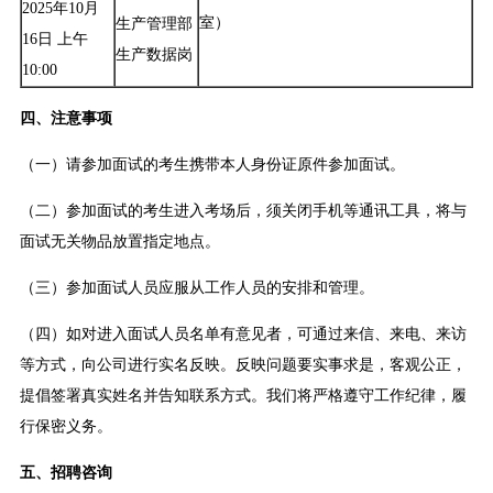
2025年10月
室）
生产管理部
16日 上午
生产数据岗
10:00
四、注意事项
（一）请参加面试的考生携带本人身份证原件参加面试。
（二）参加面试的考生进入考场后，须关闭手机等通讯工具，将与
面试无关物品放置指定地点。
（三）参加面试人员应服从工作人员的安排和管理。
（四）如对进入面试人员名单有意见者，可通过来信、来电、来访
等方式，向公司进行实名反映。反映问题要实事求是，客观公正，
提倡签署真实姓名并告知联系方式。我们将严格遵守工作纪律，履
行保密义务。
五、招聘咨询