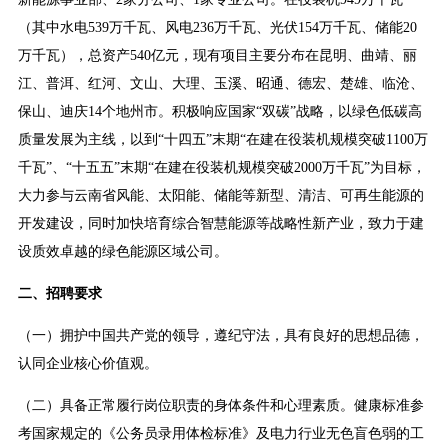
（其中水电539万千瓦、风电236万千瓦、光伏154万千瓦、储能20
万千瓦），总资产540亿元，现有项目主要分布在昆明、曲靖、丽
江、普洱、红河、文山、大理、玉溪、昭通、德宏、楚雄、临沧、
保山、迪庆14个地州市。积极响应国家“双碳”战略，以绿色低碳高
质量发展为主线，以到“十四五”末期“在建在役装机规模突破1100万
千瓦”、“十五五”末期“在建在役装机规模突破2000万千瓦”为目标，
大力参与云南省风能、太阳能、储能等新型、清洁、可再生能源的
开发建设，同时加快培育综合智慧能源等战略性新产业，致力于建
设质效卓越的绿色能源区域公司。
二、招聘要求
（一）拥护中国共产党的领导，遵纪守法，具有良好的思想品德，
认同企业核心价值观。
（二）具备正常履行岗位职责的身体条件和心理素质。健康标准参
考国家规定的《公务员录用体检标准》及电力行业无色盲色弱的工