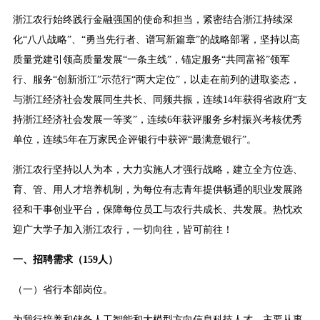
浙江农行始终践行金融强国的使命和担当，紧密结合浙江持续深
化“八八战略”、“勇当先行者、谱写新篇章”的战略部署，坚持以高
质量党建引领高质量发展“一条主线”，锚定服务“共同富裕”领军
行、服务“创新浙江”示范行“两大定位”，以走在前列的进取姿态，
与浙江经济社会发展同生共长、同频共振，连续14年获得省政府“支
持浙江经济社会发展一等奖”，连续6年获评服务乡村振兴考核优秀
单位，连续5年在万家民企评银行中获评“最满意银行”。
浙江农行坚持以人为本，大力实施人才强行战略，建立全方位选、
育、管、用人才培养机制，为每位有志青年提供畅通的职业发展路
径和干事创业平台，保障每位员工与农行共成长、共发展。热忱欢
迎广大学子加入浙江农行，一切向往，皆可前往！
一、招聘需求（159人）
（一）省行本部岗位。
为我行培养和储备人工智能和大模型方向信息科技人才，主要从事