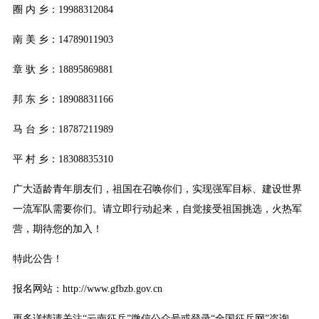
圈 内 乡：19988312084
南 美 乡：14789011903
章 驮 乡：18895869881
邦 东 乡：18908831166
马 台 乡：18787211989
平 村 乡：18308835310
广大适龄青年朋友们，祖国在召唤你们，实现强军目标、建设世界
一流军队需要你们。请立即行动起来，自觉接受祖国挑选，火热军
营，期待您的加入！
特此公告！
报名网站：http://www.gfbzb.gov.cn
更多详情请关注“云南征兵”微信公众号或登录“全国征兵网”咨询。