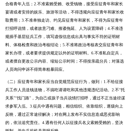
合格青年入伍；2.不准索贿受贿、收受钱物，接受应征青年和家长
宴请或者安排的娱乐、旅游等活动，不得违规向应征青年和家长收
取费用；3.不准单独走访、约见应征青年和家长，不得为应征青年
打招呼说情，或者故意刁难、推诿拖延、人为设置障碍；4.不准违
规插手基层征兵工作，填写虚假信息或出具与事实不符的证明材
料、体格检查和政治考核结论；5.不准将政治考核表交应征青年和
家长办理，或者要求提供规定以外的证明材料。6.不准私自定兵，
或者擅自更改公示内容、缩短公示时间；不得按亲疏分兵；对落选
人员询问申诉不得简单粗暴回应。
（二）应征青年和家长应当自觉规范应征行为，做到：1.不给征接
兵工作人员送钱送物，不搞吃请请吃和其他违规违纪活动。2.不“托
关系”“找门路”，为自己或孩子当兵说情打招呼，通过不正当途径谋
求参军入伍。3.征兵中遇有问题，相信组织、依靠组织，逐级向上
反映，通过正常途径解决；对在网上发布不实信息造成恶劣影响
的，依法追究责任。4.遇有任何人以征接兵名义索贿受贿的，坚决
抵制，并向兵役机关举报反映。