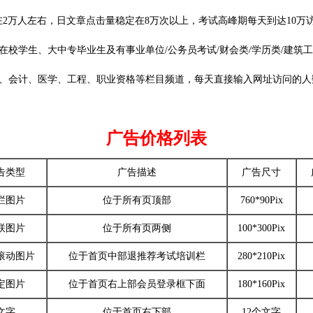
在2万人左右，日文章点击量稳定在8万次以上，考试高峰期每天到达10万访
校学生、大中专毕业生及有事业单位/公务员考试/财会类/学历类/建筑
、会计、医学、工程、职业资格等栏目频道，每天直接输入网址访问的人数
广告价格列表
告类型
广告描述
广告尺寸
栏图片
位于所有页顶部
760*90Pix
联图片
位于所有页两侧
100*300Pix
滚动图片
位于首页中部退推荐考试培训栏
280*210Pix
定图片
位于首页右上部会员登录框下面
180*160Pix
文字
位于首页右下部
12个文字