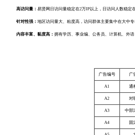
高访问量：
易贤网日访问量稳定在2万IP以上，日访问人数稳定
针对性强：
地区访问量大、粘度高，访问群体主要集中在大中专在
内容丰富、黏度高：
拥有学历、事业编、公务员、计算机、外语
广告编号
广
A1
通
A2
对
A3
中部
A4
固
A5