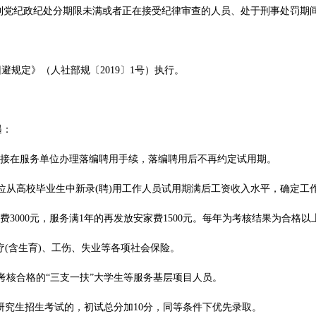
到党纪政纪处分期限未满或者正在接受纪律审查的人员、处于刑事处罚期
避规定》（人社部规〔2019〕1号）执行。
遇：
，直接在服务单位办理落编聘用手续，落编聘用后不再约定试用期。
位从高校毕业生中新录(聘)用工作人员试用期满后工资收入水平，确定工
费3000元，服务满1年的再发放安家费1500元。每年为考核结果为合格以上
疗(含生育)、工伤、失业等各项社会保险。
考核合格的“三支一扶”大学生等服务基层项目人员。
士研究生招生考试的，初试总分加10分，同等条件下优先录取。