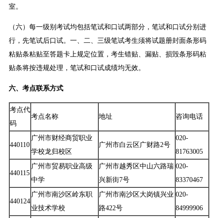
室。
（六）每一级别考试均包括笔试和口试两部分，笔试和口试分别进
行，先笔试后口试。一、二、三级笔试考生须将试题册封面条形码
粘贴条粘贴至答题卡上规定位置，考生错贴、漏贴、损毁条形码粘
贴条将按违规处理，笔试和口试成绩均无效。
六、考点联系方式
考点代
考点名称
地址
咨询电话
码
广州市财经商贸职业
020-
440110
广州市白云区广财路2号
学校龙归校区
81763005
广州市贸易职业高级
广州市越秀区中山六路瑞
020-
440115
中学
兴新街7号
83370467
广州市南沙区岭东职
广州市南沙区大岗镇兴业
020-
440124
业技术学校
路422号
84999906