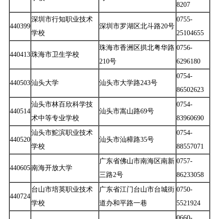
8207
深圳市行知职业技术
0755-
440399
深圳市罗湖区北斗路20号
学校
25104655
珠海市香洲区拱北粤华路
0756-
440413
珠海市卫生学校
210号
6296180
0754-
440503
汕头大学
汕头市大学路243号
86502623
汕头市林百欣科学技
0754-
440514
汕头市嵩山路69号
术中等专业学校
83960690
汕头市鮀滨职业技术
0754-
440520
汕头市汕樟路35号
学校
88557071
广东省佛山市南海区南新
0757-
440605
南海开放大学
三路2号
86233058
台山市培英职业技术
广东省江门台山市台城街
0750-
440724
学校
道办和平路一巷
5521924
0660-