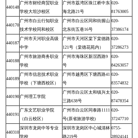
广州市财经商贸职业
广州市荔湾区珠江桥中东
020-
440148
学校大坦沙校区
海北路21号
81763005
广州市白云行知职业
广州市白云区同和街握山
020-
440170
技术学校同和校区
北东街五巷16号
37386174
广州市天河职业高级
广州市天河区棠下棠德路
020-
440187
中学
121号（棠德花苑内）
37286273
广州市旅游商务职业
广州市海珠区新滘西路9
020-
440188
学校
号
84263057
广州市信息技术职业
广州市越秀区下塘西路41
020-
440189
学校（下塘西校区）
号
83574832
广州市白云区太和镇兴太
020-
440190
广州理工学院
三路638号
87478354
广东文艺职业学院
广州市白云区同泰路1111
020-
440191
（白云校区）
号(原省旅游学校)
37247710
深圳市龙岗中等专业
深圳市龙岗区中心城清林
0755-
440310
学校
路219号
28924141