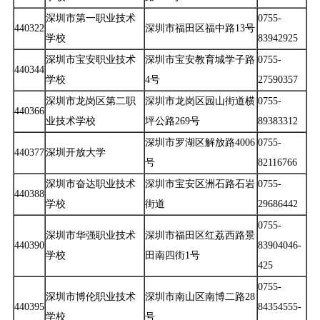
深圳市第一职业技术
0755-
440322
深圳市福田区福中路13号
学校
83942925
深圳市宝安职业技术
深圳市宝安教育城学子路
0755-
440344
学校
4号
27590357
深圳市龙岗区第二职
深圳市龙岗区园山街道横
0755-
440366
业技术学校
坪公路269号
89383312
深圳市罗湖区解放路4006
0755-
440377
深圳开放大学
号
82116766
深圳市奋达职业技术
深圳市宝安区洲石路石岩
0755-
440388
学校
街道
29686442
0755-
深圳市华强职业技术
深圳市福田区红荔西路景
440390
83904046-
学校
田南四街1号
425
0755-
深圳市博伦职业技术
深圳市南山区南博二路28
440395
84354555-
学校
号