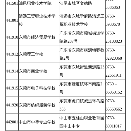
441501
汕尾职业技术学院
汕尾市城区文德路
3386863
清远工贸职业技术学
清远市东城学府路清远工
0763-
441801
校
贸职业技术学校
3930670
广东省东莞市莞城街道学
0769-
441910
东莞市经济贸易学校
院路287号
23100823
广东省东莞市横沥镇职教
0769-
441912
东莞理工学校
路2号
82920368
东莞市东城街道新源路23
0769-
441914
东莞市商业学校
号
22661911
东莞市塘厦镇环市南路2
0769－
441915
东莞市电子科技学校
号
86050152
东莞市虎门镇威远环岛路
0769-
441920
东莞市纺织服装学校
353
85569662
中山市五桂山职业教育园
0760-
442001
中山市中等专业学校
区中山中专
89911017